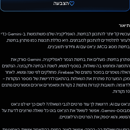
הצבעה
הצבעת!
תיאור
עכשיו קל יותר להתכונן לבחינות. האפליקציה שלנו משתמשת ב-Gemini כדי
לעזור לתלמידים להתכונן למבחנים. היא כוללת תכונות כמו פתרון בחינות,
בחינות מסוג MCQ, צ'אט עם AI וחידוני תשבצים.
פתרון בחינות: מעלים את בחינות הגמר לאפליקציה. Gemini סורק את
התמונה ומחפש בה שאלות, בנוסף לנושא, לשנת הבחינה ולקבוצה. הנתונים
האלה נשמרים במסד נתונים של Firebase, מחולקים לפי שנה ונושא. לאחר
מכן, המערכת פותרת את השאלות בהתאם לדרישות של מספר הנקודות –
לדוגמה: תשובות קצרות נותנות 2 נקודות ומאמרים ארוכים ומפורטים נותנים
10 נקודות.
צ'אט עם AI: דרושות לך עוד פרטים לגבי השאלה? לשם כך יש לנו צ'אט
מבוסס-Gemini. אפשר לשאול את הצ'אט בוט כל שאלה שרוצים לדעת על
הנושא, והוא יספק את הפרטים הרלוונטיים.
בוחן עם שאלות רב-ברירה: אפשר ליצור בחנים בהתאמה אישית באמצעות