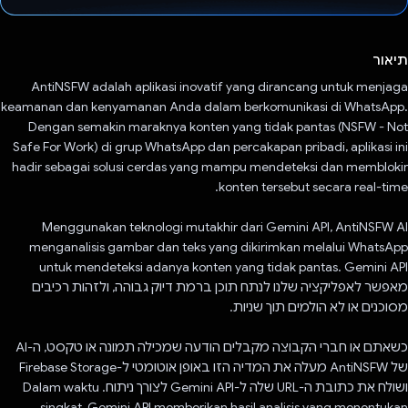
הצבעת!
תיאור
AntiNSFW adalah aplikasi inovatif yang dirancang untuk menjaga
keamanan dan kenyamanan Anda dalam berkomunikasi di WhatsApp.
Dengan semakin maraknya konten yang tidak pantas (NSFW - Not
Safe For Work) di grup WhatsApp dan percakapan pribadi, aplikasi ini
hadir sebagai solusi cerdas yang mampu mendeteksi dan memblokir
konten tersebut secara real-time.
Menggunakan teknologi mutakhir dari Gemini API, AntiNSFW AI
menganalisis gambar dan teks yang dikirimkan melalui WhatsApp
untuk mendeteksi adanya konten yang tidak pantas. Gemini API
מאפשר לאפליקציה שלנו לנתח תוכן ברמת דיוק גבוהה, ולזהות רכיבים
מסוכנים או לא הולמים תוך שניות.
כשאתם או חברי הקבוצה מקבלים הודעה שמכילה תמונה או טקסט, ה-AI
של AntiNSFW מעלה את המדיה הזו באופן אוטומטי ל-Firebase Storage
ושולח את כתובת ה-URL שלה ל-Gemini API לצורך ניתוח. Dalam waktu
singkat, Gemini API memberikan hasil analisis yang menentukan