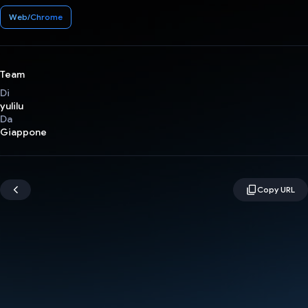
Web/Chrome
Team
Di
yulilu
Da
Giappone