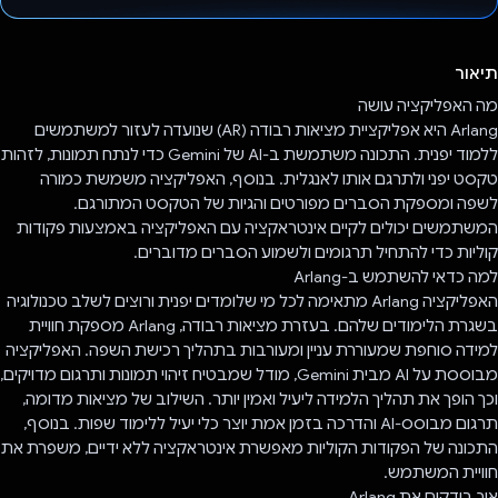
הצבעת!
תיאור
מה האפליקציה עושה
Arlang היא אפליקציית מציאות רבודה (AR) שנועדה לעזור למשתמשים
ללמוד יפנית. התכונה משתמשת ב-AI של Gemini כדי לנתח תמונות, לזהות
טקסט יפני ולתרגם אותו לאנגלית. בנוסף, האפליקציה משמשת כמורה
לשפה ומספקת הסברים מפורטים והגיות של הטקסט המתורגם.
המשתמשים יכולים לקיים אינטראקציה עם האפליקציה באמצעות פקודות
קוליות כדי להתחיל תרגומים ולשמוע הסברים מדוברים.
למה כדאי להשתמש ב-Arlang
האפליקציה Arlang מתאימה לכל מי שלומדים יפנית ורוצים לשלב טכנולוגיה
בשגרת הלימודים שלהם. בעזרת מציאות רבודה, Arlang מספקת חוויית
למידה סוחפת שמעוררת עניין ומעורבות בתהליך רכישת השפה. האפליקציה
מבוססת על AI מבית Gemini, מודל שמבטיח זיהוי תמונות ותרגום מדויקים,
וכך הופך את תהליך הלמידה ליעיל ואמין יותר. השילוב של מציאות מדומה,
תרגום מבוסס-AI והדרכה בזמן אמת יוצר כלי יעיל ללימוד שפות. בנוסף,
התכונה של הפקודות הקוליות מאפשרת אינטראקציה ללא ידיים, משפרת את
חוויית המשתמש.
איך בודקים את Arlang