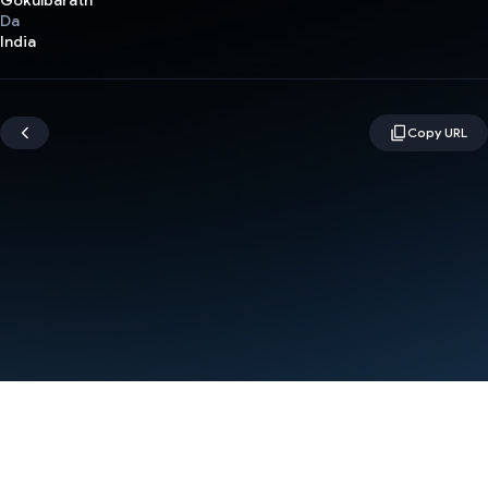
Gokulbarath
Da
India