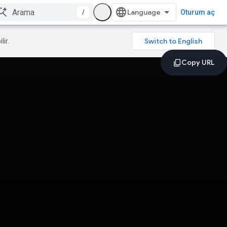
/
Oturum aç
lir.