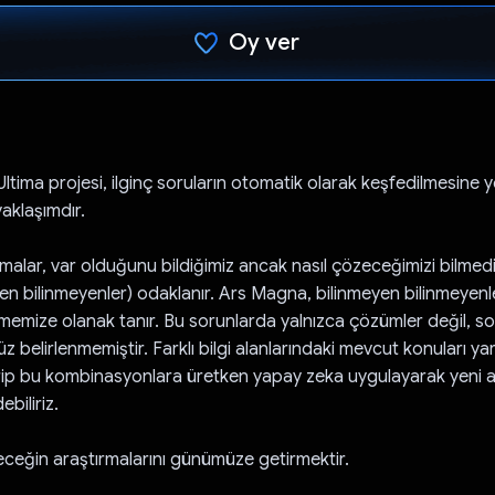
Oy ver
Oy verildi.
tima projesi, ilginç soruların otomatik olarak keşfedilmesine 
yaklaşımdır.
malar, var olduğunu bildiğimiz ancak nasıl çözeceğimizi bilmed
nen bilinmeyenler) odaklanır. Ars Magna, bilinmeyen bilinmeyenl
tmemize olanak tanır. Bu sorunlarda yalnızca çözümler değil, so
z belirlenmemiştir. Farklı bilgi alanlarındaki mevcut konuları yara
tirip bu kombinasyonlara üretken yapay zeka uygulayarak yeni 
biliriz.
eceğin araştırmalarını günümüze getirmektir.