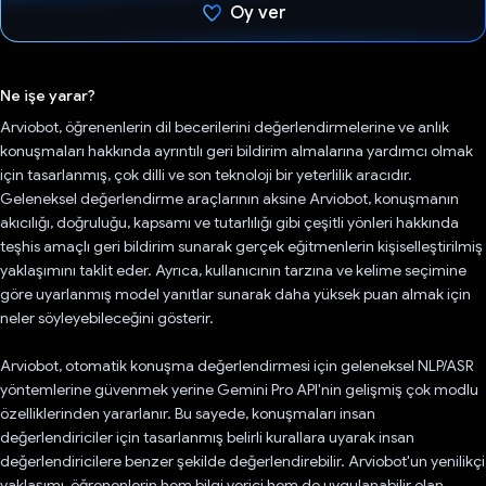
Oy ver
Oy verildi.
Ne işe yarar?
Arviobot, öğrenenlerin dil becerilerini değerlendirmelerine ve anlık
konuşmaları hakkında ayrıntılı geri bildirim almalarına yardımcı olmak
için tasarlanmış, çok dilli ve son teknoloji bir yeterlilik aracıdır.
Geleneksel değerlendirme araçlarının aksine Arviobot, konuşmanın
akıcılığı, doğruluğu, kapsamı ve tutarlılığı gibi çeşitli yönleri hakkında
teşhis amaçlı geri bildirim sunarak gerçek eğitmenlerin kişiselleştirilmiş
yaklaşımını taklit eder. Ayrıca, kullanıcının tarzına ve kelime seçimine
göre uyarlanmış model yanıtlar sunarak daha yüksek puan almak için
neler söyleyebileceğini gösterir.
Arviobot, otomatik konuşma değerlendirmesi için geleneksel NLP/ASR
yöntemlerine güvenmek yerine Gemini Pro API'nin gelişmiş çok modlu
özelliklerinden yararlanır. Bu sayede, konuşmaları insan
değerlendiriciler için tasarlanmış belirli kurallara uyarak insan
değerlendiricilere benzer şekilde değerlendirebilir. Arviobot'un yenilikçi
yaklaşımı, öğrenenlerin hem bilgi verici hem de uygulanabilir olan