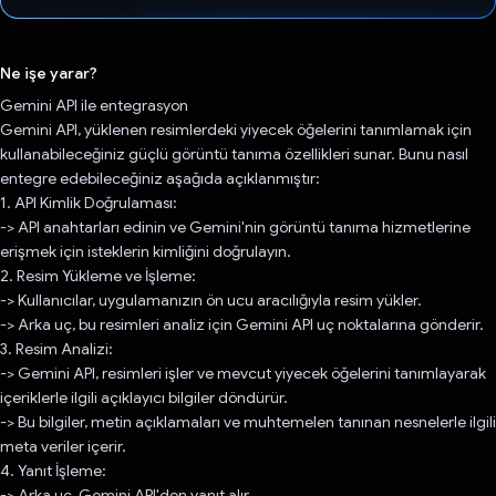
Oy verildi.
Ne işe yarar?
Gemini API ile entegrasyon
Gemini API, yüklenen resimlerdeki yiyecek öğelerini tanımlamak için
kullanabileceğiniz güçlü görüntü tanıma özellikleri sunar. Bunu nasıl
entegre edebileceğiniz aşağıda açıklanmıştır:
1. API Kimlik Doğrulaması:
-> API anahtarları edinin ve Gemini'nin görüntü tanıma hizmetlerine
erişmek için isteklerin kimliğini doğrulayın.
2. Resim Yükleme ve İşleme:
-> Kullanıcılar, uygulamanızın ön ucu aracılığıyla resim yükler.
-> Arka uç, bu resimleri analiz için Gemini API uç noktalarına gönderir.
3. Resim Analizi:
-> Gemini API, resimleri işler ve mevcut yiyecek öğelerini tanımlayarak
içeriklerle ilgili açıklayıcı bilgiler döndürür.
-> Bu bilgiler, metin açıklamaları ve muhtemelen tanınan nesnelerle ilgili
meta veriler içerir.
4. Yanıt İşleme:
-> Arka uç, Gemini API'den yanıt alır.