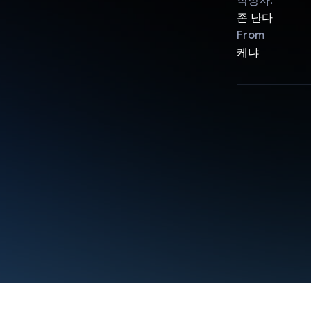
작성자:
존 난다
From
케냐