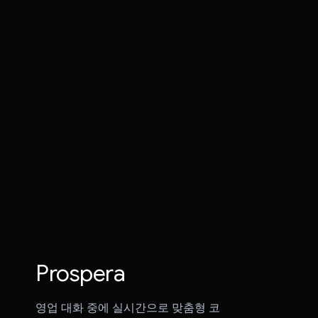
Jayu
VITE VERE
Prospera
AI보다 더 잘 그리기
Gaze Link
Everies
Trippy
Prospera
ViddyScribe
영업 대화 중에 실시간으로 맞춤형 코