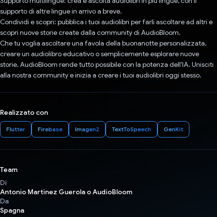
Supporto multilingue: crea e ascolta audiolibri in più lingue, con il
supporto di altre lingue in arrivo a breve.
Condividi e scopri: pubblica i tuoi audiolibri per farli ascoltare ad altri e
scopri nuove storie create dalla community di AudioBloom.
Che tu voglia ascoltare una favola della buonanotte personalizzata,
creare un audiolibro educativo o semplicemente esplorare nuove
storie, AudioBloom rende tutto possibile con la potenza dell'IA. Unisciti
alla nostra community e inizia a creare i tuoi audiolibri oggi stesso.
Realizzato con
Flutter
Firebase
Imagen2
TextToSpeech
GenKit
Team
Di
Antonio Martinez Guerola o AudioBloom
Da
Spagna