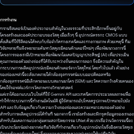
โหวตแล้ว
การทำงาน
ทรานซิสเตอร์เป็นองค์ประกอบสําคัญในวงจรรวมที่ประสิทธิภาพขึ้นอยู่กับ
โครงสร้างและองค์ประกอบของวัสดุ เมื่อเร็วๆ นี้ อุปกรณ์ตรรกะ CMOS แบบ
ดั้งเดิมที่ใช้ซิลิคอนได้พบกับข้อจำกัดทางเทคนิคและทางกายภาพ ด้วยเหตุนี้ ทีม
วิจัยหลายทีมจึงพยายามค้นหาวัสดุเซมิคอนดักเตอร์ใหม่ๆ เพื่อพัฒนาวงการนี้
โครงการของเรามีเป้าหมายเพื่อพัฒนาโมเดลปัญญาประดิษฐ์ (AI) เพื่อประเมิน
คุณภาพของตัวอย่างช่องที่ได้รับระหว่างขั้นตอนการลอก ซึ่งมีความสำคัญใน
กระบวนการผลิตอุปกรณ์เซมิคอนดักเตอร์จากวัสดุใหม่ โดยทั่วไปแล้ว ตัวอย่าง
ของช่องเหล่านี้จะสังเกตภายใต้กล้องจุลทรรศน์แบบออปติคอลหรือ
กล้องจุลทรรศน์อิเล็กตรอนแบบสแกนมาโคร (SEM) และวัดความกว้างด้วยตนเอง
โดยใช้ซอฟต์แวร์การวัดภาพทางวิทยาศาสตร์
แต่เราได้ออกแบบเว็บไซต์ที่ใช้ Gemini API และเทคนิคการประมวลผลภาพเพื่อ
ทำให้กระบวนการนี้ทำงานอัตโนมัติ ผู้ใช้สามารถอัปโหลดรูปภาพเป้าหมายไปยัง
API และรับข้อมูลเกี่ยวกับความกว้างของช่องและความเหมาะสมของตัวอย่าง
สำหรับการผลิตอุปกรณ์ได้ทันที นอกจากนี้ เรายังสร้างและฝึกชุดข้อมูลของเราเอง
สำหรับโมเดลการแบ่งกลุ่มตามสถาปัตยกรรม UNet ด้วย เราเชื่อว่านวัตกรรมนี้จะ
เป็นประโยชน์อย่างมากต่อทีมวิจัยที่ทำงานเกี่ยวกับอุปกรณ์นาโนซึ่งอิงตามวัสดุเซ
มิคอนดักเตอร์แบบใหม่ ซึ่งจะมอบความสะดวกอย่างมากให้แก่ทีมวิจัย