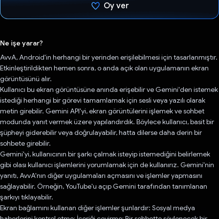
Oy ver
Oy verildi.
Ne işe yarar?
AvvA, Android'in herhangi bir yerinden erişilebilmesi için tasarlanmıştır.
Etkinleştirildikten hemen sonra, o anda açık olan uygulamanın ekran
görüntüsünü alır.
Kullanıcı bu ekran görüntüsüne anında erişebilir ve Gemini'den istemek
istediği herhangi bir görevi tamamlamak için sesli veya yazılı olarak
metin girebilir. Gemini API'yi, ekran görüntülerini işlemek ve sohbet
modunda yanıt vermek üzere yapılandırdık. Böylece kullanıcı, basit bir
şüpheyi giderebilir veya doğrulayabilir, hatta dilerse daha derin bir
sohbete girebilir.
Gemini'yi, kullanıcının bir şarkı çalmak isteyip istemediğini belirlemek
gibi olası kullanıcı işlemlerini yorumlamak için de kullanırız. Gemini'nin
yanıtı, AvvA'nın diğer uygulamaları açmasını ve işlemler yapmasını
sağlayabilir. Örneğin, YouTube'u açıp Gemini tarafından tanımlanan
şarkıyı tıklayabilir.
Ekran bağlamını kullanan diğer işlemler şunlardır: Sosyal medya
haberlerini kontrol etme; İçeriği çevirme; Bir sohbette söylenecek bir