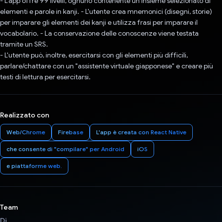
- L'app offre 99 livelli, ognuno contenente un insieme selezionato di
elementi e parole in kanji. - L'utente crea mnemonici (disegni, storie)
per imparare gli elementi dei kanji e utilizza frasi per imparare il
vocabolario. - La conservazione delle conoscenze viene testata
tramite un SRS.
- L'utente può, inoltre, esercitarsi con gli elementi più difficili,
parlare/chattare con un "assistente virtuale giapponese" e creare più
testi di lettura per esercitarsi.
Realizzato con
Web/Chrome
Firebase
L'app è creata con React Native
che consente di "compilare" per Android
iOS
e piattaforme web.
Team
Di