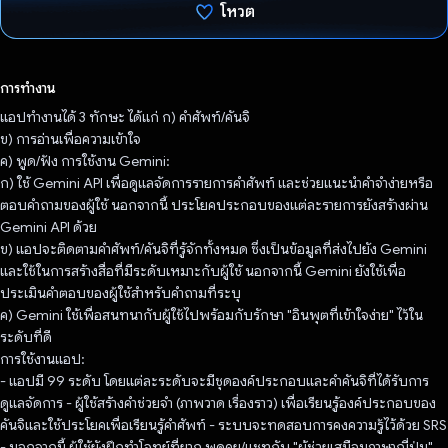
โหวต
โหวตแล้ว
การทำงาน
แอปทำงานได้ 3 ทักษะ ได้แก่ ก) คําศัพท์/คันจิ
ข) การอ่านเพื่อความเข้าใจ
ค) พูด/ฟัง การใช้งาน Gemini:
ก) ใช้ Gemini API เพื่อดูแลจัดการรายการคําศัพท์ และช่วยแนะนำคําจำง่ายหรือ
ตอบคําถามของผู้ใช้ นอกจากนี้ ประโยคประกอบของแต่ละรายการยังสร้างผ่าน
Gemini API ด้วย
ข) แอปจะติดตามคําศัพท์/คันจิที่รู้จักทั้งหมด ซึ่งเป็นข้อมูลที่ส่งไปยัง Gemini
และใช้ในการสร้างสื่อที่มีระดับเหมาะกับผู้ใช้ นอกจากนี้ Gemini ยังใช้เพื่อ
ประเมินคำตอบของผู้ใช้สำหรับคำถามที่ระบุ
ค) Gemini ใช้เพื่อสนทนากับผู้ใช้ไปพร้อมกับรักษา "อินพุตที่เข้าใจง่าย" ไว้ใน
ระดับที่ดี
การใช้งานแอป:
- แอปมี 99 ระดับ โดยแต่ละระดับจะมีชุดองค์ประกอบและคำคันจิที่ได้รับการ
ดูแลจัดการ - ผู้ใช้สร้างคําช่วยจํา (ภาพวาด เรื่องราว) เพื่อเรียนรู้องค์ประกอบของ
คันจิและใช้ประโยคเพื่อเรียนรู้คําศัพท์ - ระบบจะทดสอบการคงความรู้ไว้ด้วย SRS
- นอกจากนี้ ผู้ใช้ยังฝึกทำโจทย์ที่ยาก พูดคุย/แชทกับ "ผู้ช่วยเสมือนภาษาญี่ปุ่น"