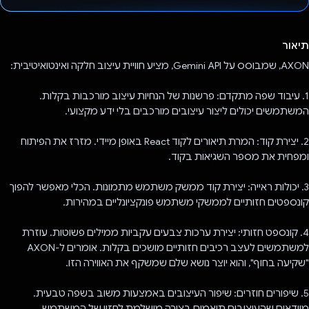
הצבעת!
תיאור
AXON, שמבוסס על Gemini API, מציע חוויית עיצוב חלקה ואינטואיטיבית:
1. עיבוד שפה מתקדם: פרשנות של הנחיות עיצוב מורכבות בקלות.
המשתמשים יכולים ליצור עיצובים מורכבים בלי ידע מקצועי.
2. יצירת קוד: המרת תיאורים לקוד React באופן מיידי. מזרז את הפיתוח
ומפחית את מספר השגיאות בקוד.
3. יכולות ראייה: יצירת קוד ממשק משתמש מתמונות. הכלי מאפשר להפוך
קונספטים חזותיים לממשקי משתמש פונקציונליים במהירות.
4. קונספט חזותי: יצירת ערכות צבעים עקביות ממילים פשוטות. עוזרת
למשתמשים לעצב רכיבים חזותיים מושכים בקלות. אומרים ל-AXON
"שקיעה בחוף", והוא יוצר נושא שלם שמשקף את האווירה הזו.
5. שיפורים חוזרים: שיפור העיצובים באמצעות משוב בשפה טבעית.
מוודאים שהעיצובים תואמים בצורה מושלמת לחזון של המשתמש.