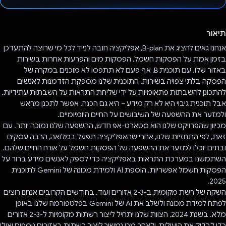
הצבעת!
תיאור
אנחנו גאים להציג את B-plan, אפליקציה חובה לנייד לכל מי שרוצה להתעדכן
בזמן אמת על הפסקות חשמל, הפסקות מים והפרעות אחרות בשירות
באזור שלו. עם תוכנית B, אף פעם לא תתפסו לא מוכנים במקרה של
הפסקה בלתי צפויה בשירות. התוכנית שלנו מספקת הזדמנות לאנשים
להתכונן להשבתות פתאומיות על ידי שליחת התראות על השבתות עתידיות.
אבל תוכנית גיבוי היא לא רק מידע – היא גם הכנה. אפשר לתכנן מראש
ולמזער את ההשפעה של השיבושים על החיים היומיומיים.
מכיוון שהפרויקט שלנו הוא סטארט-אפ חדש, ההשפעה שלנו נמוכה יותר. עם
זאת, לפי התחזיות שלנו, אחרי שהאפליקציה תפעל במלואה, הרבה עסקים
ובתים יוכלו למזער את ההשפעה של הפסקות חשמל על אורח החיים שלהם.
השתמשנו במערכת התראות באפליקציה כדי לספק לאנשים מידע ברור על
הפסקות חשמל אפשריות. הוספת AI ולמידת מכונה של Gemini לתוכנית
2025.
השקה של רשת מקומית ב-2-3 אזורים ועוד. בחודשים הקרובים אנחנו רוצים
לפתח למידת מכונה ולשלב את AI של Gemini בפלטפורמה שלנו באופן
מלא. בשנת 2024, הצוות שלנו יתחיל ליצור רשתות מקומיות ל-2-3 אזורים
כדי לבדוק את היעילות, ולאחר מכן נמשיך ליצור רשתות באזורים נוספים ואולי