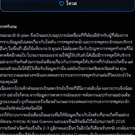
โหวต
โหวตแล้ว
การทำงาน
ขอแนะนำ B-plan ซึ่งเป็นแอปบนอุปกรณ์เคลื่อนที่ที่ต้องมีสำหรับผู้ที่ต้องการ
ทราบข้อมูลอัปเดตเกี่ยวกับไฟดับ การหยุดจ่ายน้ำ และการหยุดชะงักของบริการ
อื่นๆ ในพื้นที่ เมื่อใช้แพ็กเกจ B คุณจะไม่ต้องตกใจกับปัญหาการหยุดทำงานที่ไม่
คาดคิดอีกต่อไป โปรแกรมของเราช่วยให้ผู้ใช้ปรับตัวได้เมื่อมีการหยุดให้บริการ
อย่างกะทันหันด้วยการแจ้งเตือนเกี่ยวกับการหยุดให้บริการที่กําลังจะเกิดขึ้น แต่
แผนสำรองไม่ได้มีไว้เพื่อรับข้อมูลเท่านั้น แต่ยังเป็นการเตรียมพร้อมด้วย คุณ
สามารถวางแผนล่วงหน้าและลดผลกระทบจากการหยุดทำงานต่อชีวิตประจำวัน
ของคุณได้
เนื่องจากโปรเจ็กต์ของเราเป็นสตาร์ทอัปใหม่ที่มีโอกาสเติบโต ผลกระทบจึงน้อย
กว่า อย่างไรก็ตาม จากข้อมูลการคาดการณ์ของเรา หลังจากแอปทำงานอย่างเต็ม
รูปแบบแล้ว ธุรกิจและครัวเรือนจำนวนมากจะลดผลกระทบจากการหยุดชะงัก
ของไฟฟ้าต่อไลฟ์สไตล์ได้
เราใช้ระบบการแจ้งเตือนในแอปเพื่อให้ข้อมูลเกี่ยวกับไฟดับที่อาจเกิดขึ้นอย่าง
ชัดเจน การรวม AI ของ Gemini และแมชชีนเลิร์นนิงไว้ในโปรแกรมปี 2025
การเปิดตัวเน็ตท้องถิ่นใน 2-3 ภูมิภาคและอื่นๆ ในอีกไม่กี่เดือนข้างหน้า เราต้องการ
พัฒนาแมชชีนเลิร์นนิงและผสานรวม AI ของ Gemini เข้ากับแพลตฟอร์มของเรา