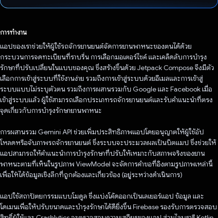
โหวตแล้ว
การทำงาน
แอปของเราช่วยให้ผู้ใช้รถจักรยานยนต์จัดการยานพาหนะของตนได้ด้วย
กระบวนการจดทะเบียนที่ราบรื่น การเลือกมอเตอร์ไซค์ และเคล็ดลับการบำรุง
รักษาที่ปรับเปลี่ยนในแบบของคุณ ซึ่งสร้างขึ้นด้วย Jetpack Compose จึงมีตัว
เลือกการเข้าสู่ระบบที่ใช้งานง่าย รวมถึงการเข้าสู่ระบบด้วยอีเมลและการเข้าสู่
ระบบแบบไม่ระบุตัวตน รวมถึงการผสานรวมกับ Google และ Facebook เมื่อ
เข้าสู่ระบบแล้ว ผู้ใช้สามารถเลือกประเภทรถจักรยานยนต์และรับคำแนะนำที่ตรง
จุดเกี่ยวกับการบำรุงรักษายานพาหนะ
การผสานรวม Gemini API ช่วยเพิ่มประสิทธิภาพแอปโดยอนุญาตให้ผู้ใช้อัป
โหลดหรือจับภาพรถจักรยานยนต์ ซึ่งระบบจะประมวลผลเป็นบิตแมป ซึ่งช่วยให้
แอปสามารถให้คำแนะนำการบำรุงรักษาที่ปรับให้เหมาะกับสภาพจริงของยาน
พาหนะตามที่เห็นในรูปภาพ ViewModel จะจัดการคําขอที่อิงตามรูปภาพเหล่านี้
เพื่อให้ได้ข้อมูลเชิงลึกที่ถูกต้องและเกี่ยวข้อง (อยู่ระหว่างดำเนินการ)
แอปใช้สถาปัตยกรรมแบบโมดูล ซึ่งแบ่งโค้ดออกเป็นเลเยอร์แอป ข้อมูล และ
โดเมนเพื่อให้ปรับขนาดและบำรุงรักษาได้ดียิ่งขึ้น Firebase รองรับการตรวจสอบ
สิทธิ์ผู้ใช้และ Crashlytics จะตรวจสอบความเสถียรของแอป ส่วนไลบรารี Kotlin