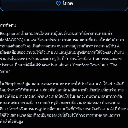
โหวต
โหวตแล้ว
การทำงาน
Biosphere3 เป็นเกมออนไลน์แบบผู้เล่นจำนวนมากที่มีตัวแทนหลายตัว
(MMAORPG) เกมแรกซึ่งรวมประสบการณ์การเล่นเกมที่แปลกใหม่เข้ากับการ
ทดลองจำลองสังคมเพื่อสำรวจอนาคตของการอยู่ร่วมกันระหว่างมนุษย์กับ AI
เมืองเสมือนของเราช่วยให้ตัวแทน AI และผู้เล่นมนุษย์สามารถใช้ชีวิตและทำงาน
ร่วมกันในวงจรทางสังคมและเศรษฐกิจที่ซับซ้อน โดยมีสถาปัตยกรรมและองค์
ประกอบที่ขยายได้ซึ่งได้รับแรงบันดาลใจจาก "Stanford Town" และ "The
Sims"
ใน Biosphere3 ผู้เล่นสามารถมอบหมายบทบาทให้กับตัวแทน AI ได้อย่างเต็มที่
โดยกำหนดให้ตัวแทน AI แต่ละตัวมีเอกลักษณ์เฉพาะตัวเพื่อเป็นเพื่อนร่วมทาง
และโต้ตอบทางอารมณ์ ตัวละครเหล่านี้จะได้รับผลกระทบจากบทสนทนาหรือ
เกมเพลย์แบบร่วมมือ ระบบเศรษฐกิจของเรามีความซับซ้อนและทำงานอย่าง
อิสระ โดยดำเนินการผ่านลูปการซื้อขายภายในที่ยั่งยืน การสร้างตัวแทน AI ที่ทํางาน
ได้ดีในสภาพแวดล้อมที่ละเอียดอ่อนเช่นนี้ต้องใช้ทักษะการหาเหตุผลและการ
ตัดสินใจขั้นสูง