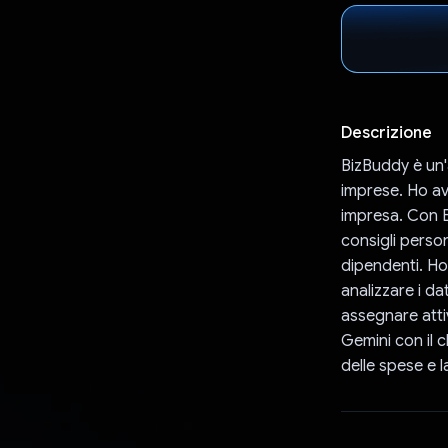
Descrizione
BizBuddy è un'a
imprese. Ho av
impresa. Con Bi
consigli person
dipendenti. Ho 
analizzare i da
assegnare attiv
Gemini con il c
delle spese e l