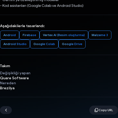
- Kod asistanları (Google Colab ve Android Studio)
Aşağıdakilerle tasarlandı:
Android
Firebase
Vertex AI (Resim oluşturma)
Malzeme 3
Android Studio
Google Colab
Google Drive
Takım
Değişikliği yapan
Quare Software
Nereden
Brezilya