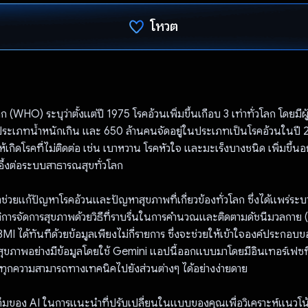
โหวต
โหวตแล้ว
(WHO) ระบุว่าตั้งแต่ปี 1975 โรคอ้วนเพิ่มขึ้นเกือบ 3 เท่าทั่วโลก โดยมีผู
ประเภทน้ำหนักเกิน และ 650 ล้านคนจัดอยู่ในประเภทเป็นโรคอ้วนในปี 2
้เกิดโรคที่ไม่ติดต่อ เช่น เบาหวาน โรคหัวใจ และมะเร็งบางชนิด เพิ่มขึ้นอย
อึ้งต่อระบบสาธารณสุขทั่วโลก
่วยแก้ปัญหาโรคอ้วนและปัญหาสุขภาพที่เกี่ยวข้องทั่วโลก ซึ่งได้แพร่ระบ
การจัดการสุขภาพด้วยวิธีที่ราบรื่นในการคํานวณและติดตามดัชนีมวลกาย (B
I ได้ทันทีด้วยข้อมูลเพียงไม่กี่รายการ ซึ่งจะช่วยให้เข้าใจองค์ประกอบ
บสุขภาพอย่างมีข้อมูลโดยใช้ Gemini แอปนี้ออกแบบมาโดยมีอินเทอร์เฟซที่ใ
ละทุกความสามารถทางเทคนิคไปยังส่วนต่างๆ ได้อย่างง่ายดาย
ิทึมของ AI ในการแนะนำที่ปรับเปลี่ยนในแบบของคุณเพื่อวิเคราะห์แนวโ