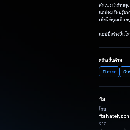
คำแนะนำด้านสุขภา
แอปจะเรียนรู้จา
เพื่อให้คุณเดินอย
แอปนี้สร้างขึ้น
สร้างขึ้นด้วย
Flutter
เว็
ทีม
โดย
ทีม Natelycon
จาก