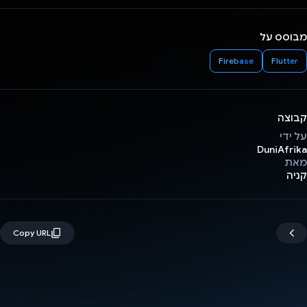
מבוסס על
Firebase
Flutter
קבוצה
על ידי
DuniAfrika
מאת
קניה