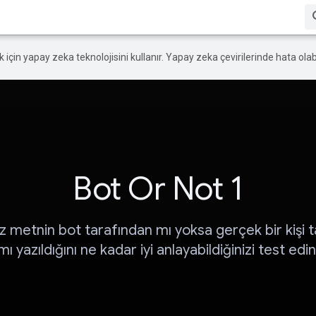
ek için yapay zeka teknolojisini kullanır. Yapay zeka çevirilerinde hata olabi
Bot Or Not 1
metnin bot tarafından mı yoksa gerçek bir kişi 
mı yazıldığını ne kadar iyi anlayabildiğinizi test edin