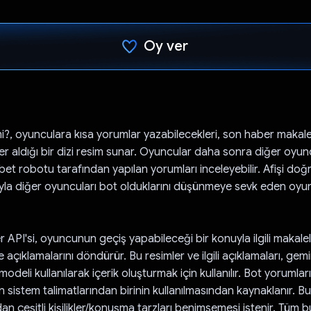
Oy ver
Oy verildi.
i?, oyunculara kısa yorumlar yazabilecekleri, son haber makale
er aldığı bir dizi resim sunar. Oyuncular daha sonra diğer oyun
bet robotu tarafından yapılan yorumları inceleyebilir. Afişi do
yla diğer oyuncuları bot olduklarını düşünmeye sevk eden oyu
r API'si, oyuncunun geçiş yapabileceği bir konuyla ilgili makale
e açıklamalarını döndürür. Bu resimler ve ilgili açıklamaları, gem
odeli kullanılarak içerik oluşturmak için kullanılır. Bot yorumların
n sistem talimatlarından birinin kullanılmasından kaynaklanır. Bu
 çeşitli kişilikler/konuşma tarzları benimsemesi istenir. Tüm bu