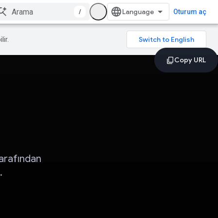
/
Oturum aç
lir.
tarafından
.