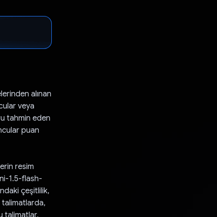
lerinden alınan
cular veya
ğru tahmin eden
ncular puan
lerin resim
ini-1.5-flash-
daki çeşitlilik,
 talimatlarda,
 talimatlar,