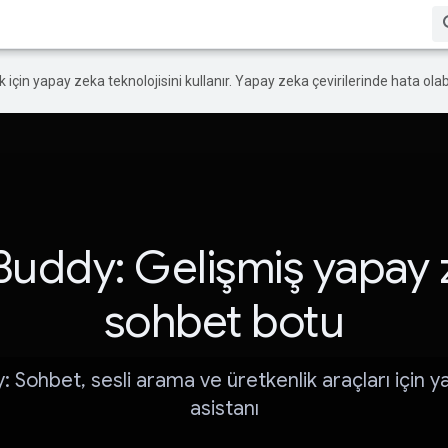
ek için yapay zeka teknolojisini kullanır. Yapay zeka çevirilerinde hata olabi
Buddy: Gelişmiş yapay 
sohbet botu
 Sohbet, sesli arama ve üretkenlik araçları için 
asistanı