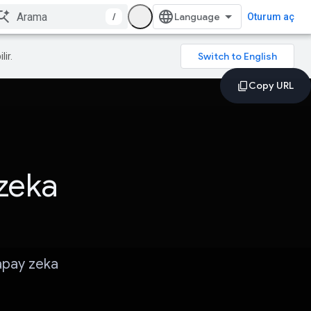
/
Oturum aç
lir.
zeka
yapay zeka