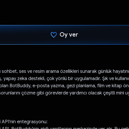
Oy ver
Oy verildi.
ı sohbet, ses ve resim arama özellikleri sunarak günlük hayatınız
ş, yapay zeka destekli, çok yönlü bir uygulamadır. Şık ve kullanı
olan BotBuddy, e-posta yazma, gezi planlama, film ve kitap öne
runlarını çözme gibi görevlerde yardımcı olacak çeşitli mini 
 API'nin entegrasyonu:
PI, BotBuddy'nin akıllı yanıtlarının merkezinde yer alır. Bu geli