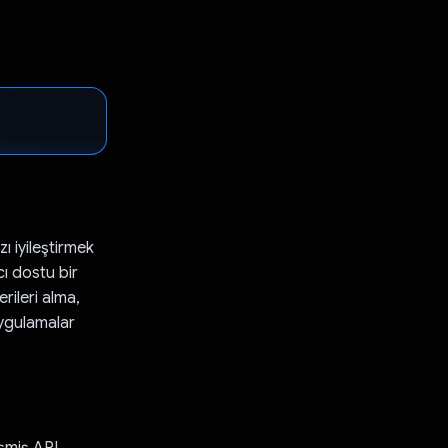
ı iyileştirmek
cı dostu bir
rileri alma,
uygulamalar
şmiş API,