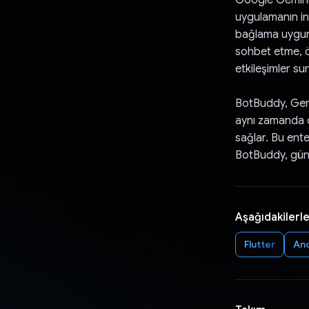
uygulamanın in
bağlama uygun 
sohbet etme, ö
etkileşimler su
BotBuddy, Gemi
aynı zamanda da
sağlar. Bu ent
BotBuddy, günl
Aşağıdakilerle
Flutter
An