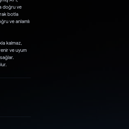
ra doğru ve
rak botla
ğru ve anlamlı
kla kalmaz,
ğrenir ve uyum
sağlar.
lur.