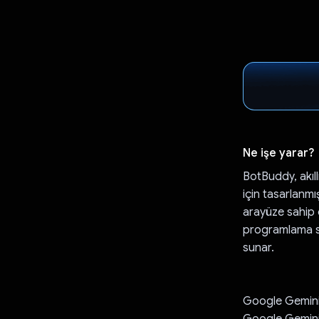
Ne işe yarar?
BotBuddy, akıll
için tasarlanmı
arayüze sahip 
programlama so
sunar.
Google Gemini
Google Gemini A