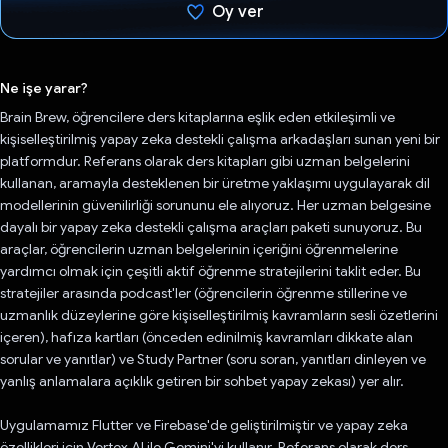
Oy ver
Oy verildi.
Ne işe yarar?
Brain Brew, öğrencilere ders kitaplarına eşlik eden etkileşimli ve
kişiselleştirilmiş yapay zeka destekli çalışma arkadaşları sunan yeni bir
platformdur. Referans olarak ders kitapları gibi uzman belgelerini
kullanan, aramayla desteklenen bir üretme yaklaşımı uygulayarak dil
modellerinin güvenilirliği sorununu ele alıyoruz. Her uzman belgesine
dayalı bir yapay zeka destekli çalışma araçları paketi sunuyoruz. Bu
araçlar, öğrencilerin uzman belgelerinin içeriğini öğrenmelerine
yardımcı olmak için çeşitli aktif öğrenme stratejilerini taklit eder. Bu
stratejiler arasında podcast'ler (öğrencilerin öğrenme stillerine ve
uzmanlık düzeylerine göre kişiselleştirilmiş kavramların sesli özetlerini
içeren), hafıza kartları (önceden edinilmiş kavramları dikkate alan
sorular ve yanıtlar) ve Study Partner (soru soran, yanıtları dinleyen ve
yanlış anlamalara açıklık getiren bir sohbet yapay zekası) yer alır.
Uygulamamız Flutter ve Firebase'de geliştirilmiştir ve yapay zeka
özellikleri için Vertex AI ile Gemini'yi kullanır. Referans olarak ders