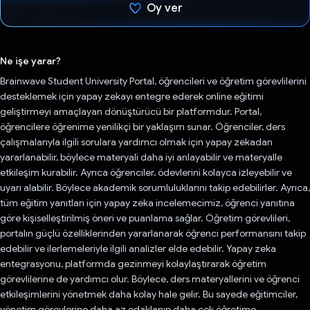
Oy ver
Oy verildi.
Ne işe yarar?
Brainwave Student University Portal, öğrencileri ve öğretim görevlilerini
desteklemek için yapay zekayı entegre ederek online eğitimi
geliştirmeyi amaçlayan dönüştürücü bir platformdur. Portal,
öğrencilere öğrenime yenilikçi bir yaklaşım sunar. Öğrenciler, ders
çalışmalarıyla ilgili sorulara yardımcı olmak için yapay zekadan
yararlanabilir, böylece materyali daha iyi anlayabilir ve materyalle
etkileşim kurabilir. Ayrıca öğrenciler, ödevlerini kolayca izleyebilir ve
uyarı alabilir. Böylece akademik sorumluluklarını takip edebilirler. Ayrıca,
tüm eğitim yanıtları için yapay zeka incelemecimiz, öğrenci yanıtına
göre kişiselleştirilmiş öneri ve puanlama sağlar. Öğretim görevlileri,
portalın güçlü özelliklerinden yararlanarak öğrenci performansını takip
edebilir ve ilerlemeleriyle ilgili analizler elde edebilir. Yapay zeka
entegrasyonu, platformda gezinmeyi kolaylaştırarak öğretim
görevlilerine de yardımcı olur. Böylece, ders materyallerini ve öğrenci
etkileşimlerini yönetmek daha kolay hale gelir. Bu sayede eğitimciler,
yönetim görevlerine daha az odaklanıp daha çok öğretime