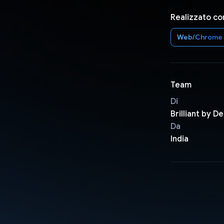
Realizzato co
Web/Chrome
Team
Di
Brilliant by D
Da
India