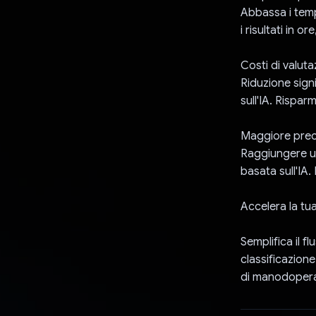
Abbassa i temp
i risultati in or
Costi di valuta
Riduzione signi
sull'IA. Rispar
Maggiore preci
Raggiungere un
basata sull'IA. 
Accelera la tua
Semplifica il f
classificazione
di manodopera 