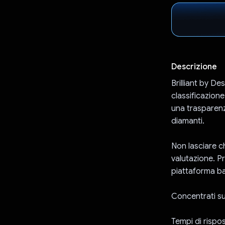
Descrizione
Brilliant by De
classificazion
una trasparenza
diamanti.
Non lasciare ch
valutazione. P
piattaforma bas
Concentrati sul
Tempi di rispos