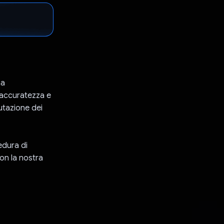
na
'accuratezza e
lutazione dei
edura di
on la nostra