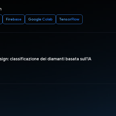
n
Firebase
Google Colab
TensorFlow
esign: classificazione dei diamanti basata sull'IA