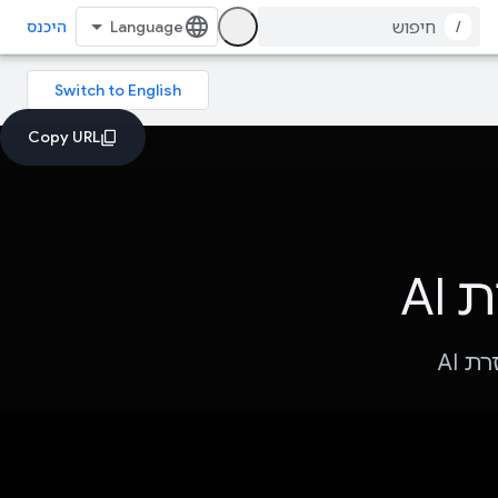
/
היכנס