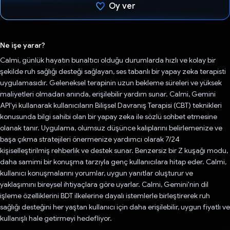
Oy ver
Oy verildi.
Ne işe yarar?
Calmi, günlük hayatın bunaltıcı olduğu durumlarda hızlı ve kolay bir
şekilde ruh sağlığı desteği sağlayan, ses tabanlı bir yapay zeka terapisti
uygulamasıdır. Geleneksel terapinin uzun bekleme süreleri ve yüksek
maliyetleri olmadan anında, erişilebilir yardım sunar. Calmi, Gemini
API'yi kullanarak kullanıcıların Bilişsel Davranış Terapisi (CBT) teknikleri
konusunda bilgi sahibi olan bir yapay zeka ile sözlü sohbet etmesine
olanak tanır. Uygulama, olumsuz düşünce kalıplarını belirlemenize ve
başa çıkma stratejileri önermenize yardımcı olarak 7/24
kişiselleştirilmiş rehberlik ve destek sunar. Benzersiz bir Z kuşağı modu,
daha samimi bir konuşma tarzıyla genç kullanıcılara hitap eder. Calmi,
kullanıcı konuşmalarını yorumlar, uygun yanıtlar oluşturur ve
yaklaşımını bireysel ihtiyaçlara göre uyarlar. Calmi, Gemini'nin dil
işleme özelliklerini BDT ilkelerine dayalı istemlerle birleştirerek ruh
sağlığı desteğini her yaştan kullanıcı için daha erişilebilir, uygun fiyatlı ve
kullanışlı hale getirmeyi hedefliyor.