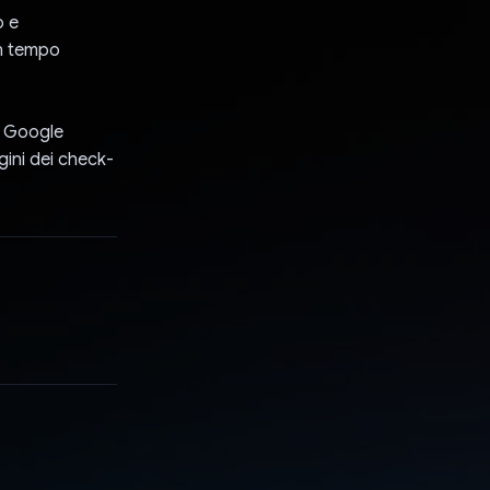
o e
in tempo
di Google
gini dei check-