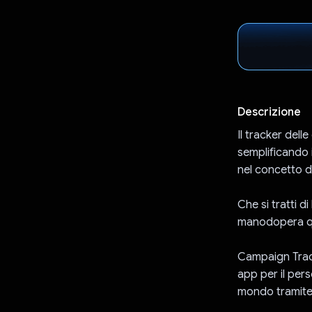
Descrizione
Il tracker dell
semplificando 
nel concetto 
Che si tratti d
manodopera qu
Campaign Track
app per il per
mondo tramite