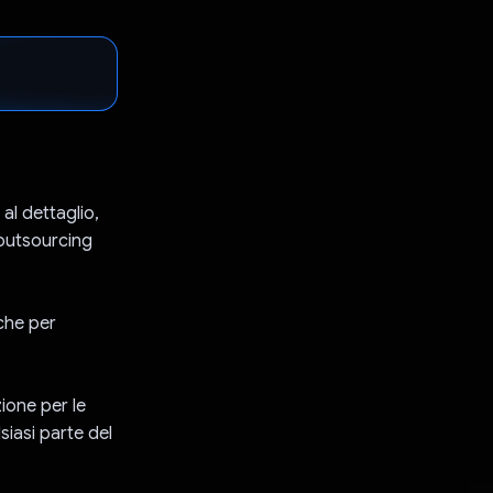
al dettaglio,
 outsourcing
iche per
ione per le
iasi parte del