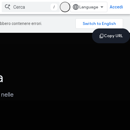
/
Accedi
rebbero contenere errori.
a
 nelle