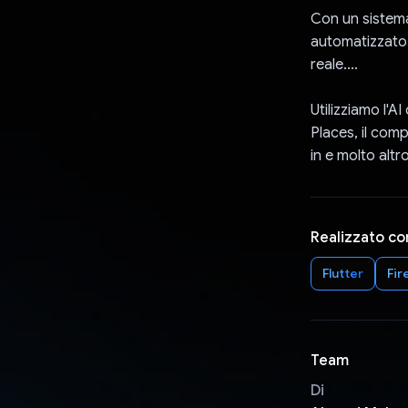
Con un sistema
automatizzato c
reale....
Utilizziamo l'A
Places, il com
in e molto altr
Realizzato co
Flutter
Fir
Team
Di