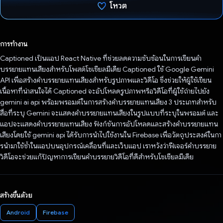
โหวต
โหวตแล้ว
การทำงาน
Captioned เป็นแอป React Native ที่ช่วยลดความซับซ้อนในการเขียนคำ
บรรยายแทนเสียงสำหรับโพสต์โซเชียลมีเดีย Captioned ใช้ Google Gemini
API เพื่อสร้างคำบรรยายแทนเสียงสำหรับรูปภาพและวิดีโอ ซึ่งช่วยให้ผู้ใช้เขียน
เนื้อหาที่น่าสนใจได้ Captioned จะอัปโหลดรูปภาพหรือวิดีโอที่ผู้ใช้ถ่ายไปยัง
gemini ai api พร้อมพรอมต์ในการสร้างคำบรรยายแทนเสียง 3 ประเภทสำหรับ
สื่อที่ระบุ Gemini จะแสดงคำบรรยายแทนเสียงในรูปแบบที่ระบุในพรอมต์ และ
แอปจะแสดงคำบรรยายแทนเสียง ฟังก์ชันการอัปโหลดและสร้างคำบรรยายแทน
เสียงโดยใช้ gemini api ได้รับการนำไปใช้งานใน Firebase เพื่อวัตถุประสงค์ในกา
รนํามาใช้ซ้ำในแอปบนอุปกรณ์เคลื่อนที่และเว็บแอป เราหวังว่าฟีเจอร์คำบรรยาย
วิดีโอจะช่วยแก้ปัญหาการเขียนคำบรรยายวิดีโอที่ดีสำหรับโซเชียลมีเดีย
สร้างขึ้นด้วย
Android
Firebase