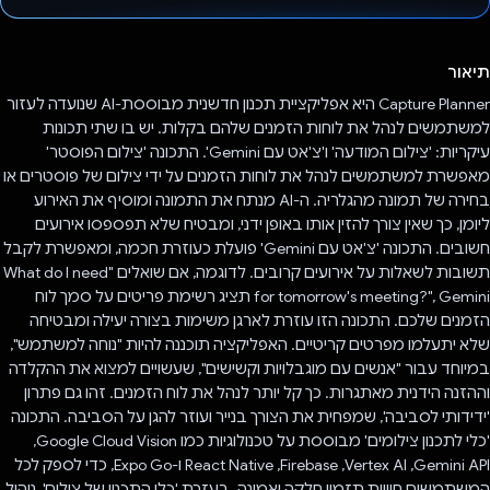
הצבעת!
תיאור
Capture Planner היא אפליקציית תכנון חדשנית מבוססת-AI שנועדה לעזור
למשתמשים לנהל את לוחות הזמנים שלהם בקלות. יש בו שתי תכונות
עיקריות: 'צילום המודעה' ו'צ'אט עם Gemini'. התכונה 'צילום הפוסטר'
מאפשרת למשתמשים לנהל את לוחות הזמנים על ידי צילום של פוסטרים או
בחירה של תמונה מהגלריה. ה-AI מנתח את התמונה ומוסיף את האירוע
ליומן, כך שאין צורך להזין אותו באופן ידני, ומבטיח שלא תפספסו אירועים
חשובים. התכונה 'צ'אט עם Gemini' פועלת כעוזרת חכמה, ומאפשרת לקבל
תשובות לשאלות על אירועים קרובים. לדוגמה, אם שואלים "What do I need
for tomorrow's meeting?‎", Gemini תציג רשימת פריטים על סמך לוח
הזמנים שלכם. התכונה הזו עוזרת לארגן משימות בצורה יעילה ומבטיחה
שלא יתעלמו מפרטים קריטיים. האפליקציה תוכננה להיות "נוחה למשתמש",
במיוחד עבור "אנשים עם מוגבלויות וקשישים", שעשויים למצוא את ההקלדה
וההזנה הידנית מאתגרות. כך קל יותר לנהל את לוח הזמנים. זהו גם פתרון
'ידידותי לסביבה', שמפחית את הצורך בנייר ועוזר להגן על הסביבה. התכונה
'כלי לתכנון צילומים' מבוססת על טכנולוגיות כמו Google Cloud Vision,‏
Gemini API,‏ Vertex AI,‏ Firebase,‏ React Native ו-Expo Go, כדי לספק לכל
המשתמשים חוויית תזמון חלקה ואמינה. בעזרת 'כלי התכנון של צילום', ניהול