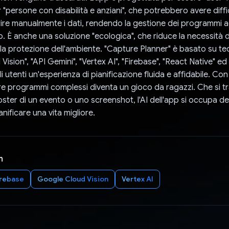
 "persone con disabilità e anziani", che potrebbero avere diffi
erire manualmente i dati, rendendo la gestione dei programmi a
o. È anche una soluzione "ecologica", che riduce la necessità d
lla protezione dell'ambiente. "Capture Planner" è basato su t
ision", "API Gemini", "Vertex AI", "Firebase", "React Native" e
 gli utenti un'esperienza di pianificazione fluida e affidabile. C
ire programmi complessi diventa un gioco da ragazzi. Che si tra
ster di un evento o uno screenshot, l'AI dell'app si occupa de
anificare una vita migliore.
n
irebase
Google Cloud Vision
Vertex AI