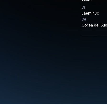
Di
JaeminJo
Da
Corea del Su