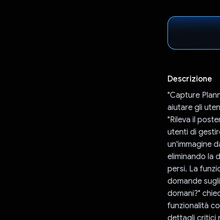
Descrizione
"Capture Plann
aiutare gli ute
"Rileva il post
utenti di gest
un'immagine dal
eliminando la 
persi. La funzi
domande sugli 
domani?" chied
funzionalità co
dettagli critic