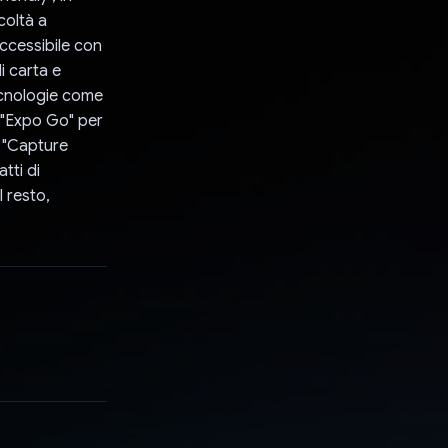
coltà a
ccessibile con
i carta e
ecnologie come
d "Expo Go" per
on "Capture
tti di
l resto,