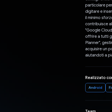
particolare per
digitare e ins
il minimo sforz
contribuisce a
"Google Cloud V
offrire a tutti
Planner", gest
acquisire un po
aiutandoti a pi
Realizzato co
Android
F
Team