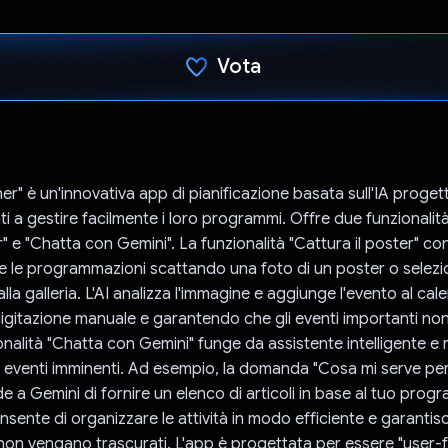
Vota
Ho votato
er" è un'innovativa app di pianificazione basata sull'IA proget
nti a gestire facilmente i loro programmi. Offre due funzionalità 
er" e "Chatta con Gemini". La funzionalità "Cattura il poster" co
ire le programmazioni scattando una foto di un poster o sele
la galleria. L'AI analizza l'immagine e aggiunge l'evento al cal
digitazione manuale e garantendo che gli eventi importanti n
onalità "Chatta con Gemini" funge da assistente intelligente e 
eventi imminenti. Ad esempio, la domanda "Cosa mi serve per 
e a Gemini di fornire un elenco di articoli in base al tuo pro
nsente di organizzare le attività in modo efficiente e garantisc
i non vengano trascurati. L'app è progettata per essere "user-fr