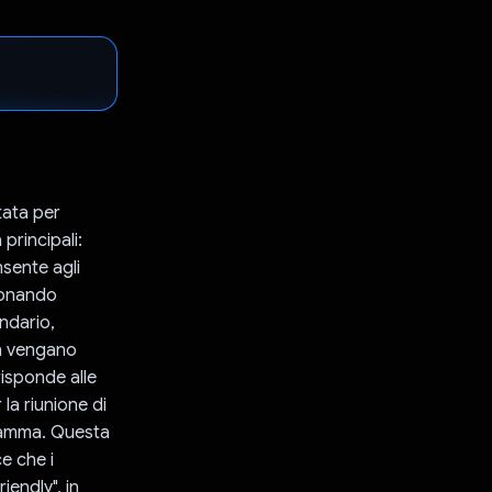
tata per
principali:
nsente agli
zionando
endario,
on vengano
risponde alle
la riunione di
gramma. Questa
e che i
iendly", in