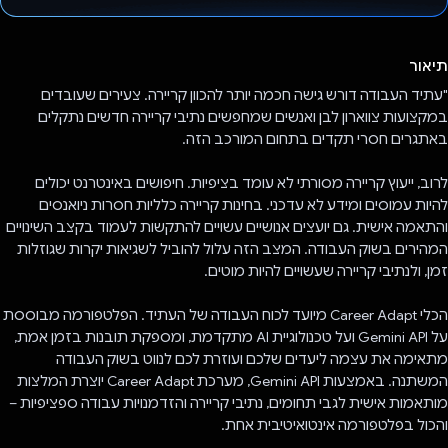
הצבעת!
תיאור
"עתיד העבודה דורש גישה חכמה יותר להכוון קריירה. צעירים שעובדים
במקצועות צווארון לבן ואנשים שמחפשים נתיבי קריירה חדשים נתקלים
באתגרים חסרי תקדים בתחום המורכב הזה.
לרוב, ייעוץ קריירה מסורתי לא עומד בציפיות. חיפושים באינטרנט יכולים
להיות עמוסים ומידע לא עדכני. בחינות קריירה כלליות חסרות ניואנסים
והתאמה אישית. גם יועצים אנושיים עשויים להתקשות לעמוד בקצב השינויים
המהירים בשוק העבודה. המצב הזה עלול להוביל לשגיאות יקרות שגוזלות
זמן, ולנתיבי קריירה שעשויים להיות מוטים.
הכלי Career Adapt מיועד לכוח העבודה של העתיד. הפלטפורמה מבוססת
על Gemini API ועל טכנולוגיית AI מתקדמת, ומספקת תובנות בזמן אמת,
מתאימה את עצמה ליעדים שלכם ועוזרת לכם לנווט בשוק העבודה
המשתנה. באמצעות Gemini API, מערכת Career Adapt יוצרת המלצות
מותאמות אישית לגבי תחומים, נתיבי קריירה והזדמנויות עבודה ספציפיות –
והכול בפלטפורמה אינטואיטיבית אחת.