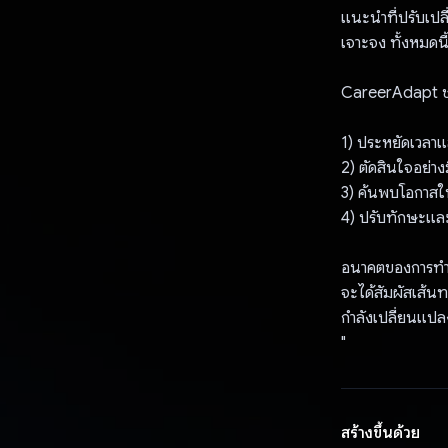
แนะนําที่ปรับเป
เจาะจง ทั้งหมดน
CareerAdapt ช่ว
1) ประหยัดเวลา
2) ตัดสินใจอย่า
3) ค้นพบโอกาสให
4) ปรับทักษะแล
อนาคตของการทำงาน
จะได้สัมผัสเส้น
กำลังเปลี่ยนแป
"
สร้างขึ้นด้วย