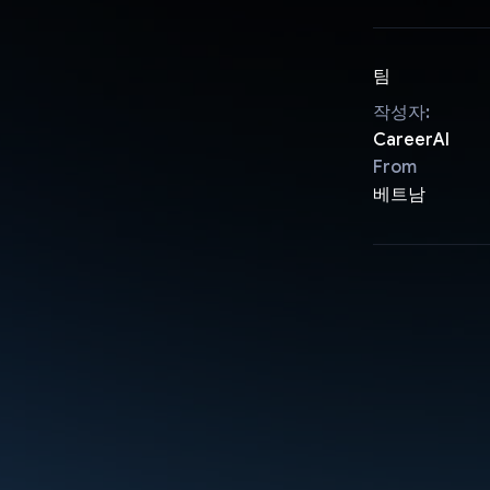
팀
작성자:
CareerAI
From
베트남