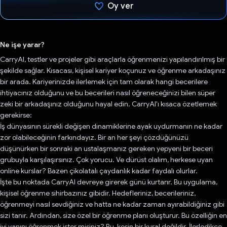
Oy ver
Oy verildi.
Ne işe yarar?
CarryAI, testler ve projeler gibi araçlarla öğrenmenizi yapılandırılmış bir
şekilde sağlar. Kısacası, kişisel kariyer koçunuz ve öğrenme arkadaşınız
bir arada. Kariyerinizde ilerlemek için tam olarak hangi becerilere
ihtiyacınız olduğunu ve bu becerileri nasıl öğreneceğinizi bilen süper
zeki bir arkadaşınız olduğunu hayal edin. CarryAI'ı kısaca özetlemek
gerekirse:
İş dünyasının sürekli değişen dinamiklerine ayak uydurmanın ne kadar
zor olabileceğinin farkındayız. Bir an her şeyi çözdüğünüzü
düşünürken bir sonraki an ustalaşmanız gereken yepyeni bir beceri
grubuyla karşılaşırsınız. Çok yorucu. Ve dürüst olalım, herkese uyan
online kurslar? Bazen çikolatalı çaydanlık kadar faydalı olurlar.
İşte bu noktada CarryAI devreye girerek günü kurtarır. Bu uygulama,
kişisel öğrenme sihirbazınız gibidir. Hedefleriniz, becerileriniz,
öğrenmeyi nasıl sevdiğiniz ve hatta ne kadar zaman ayırabildiğiniz gibi
sizi tanır. Ardından, size özel bir öğrenme planı oluşturur. Bu özelliğin en
iyi yanını öğrenmek ister misiniz? Bu, kesin bir kural değildir. İlerledikçe