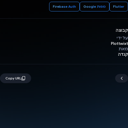
Flutter
מפות Google
Firebase Auth
קבוצה
על ידי
Plottwixt
מאת
קנדה