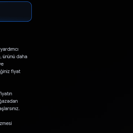
 yardımcı
ie, ürünü daha
ve
iniz fiyat
iyatın
mağazadan
şlarsınız.
ezmesi