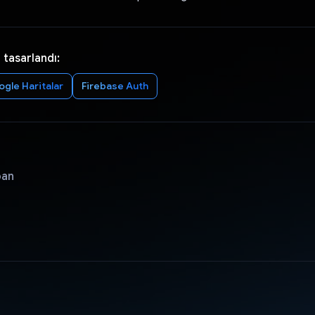
 tasarlandı:
gle Haritalar
Firebase Auth
pan