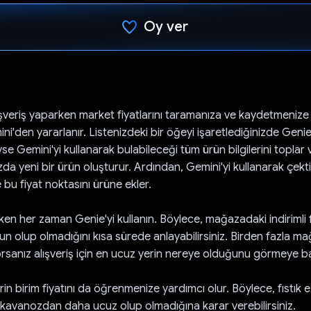
Oy ver
Oy verildi.
ışveriş yaparken market fiyatlarını taramanıza ve kaydetmenize
ni'den yararlanır. Listenizdeki bir öğeyi işaretlediğinizde Gen
 Gemini'yi kullanarak bulabileceği tüm ürün bilgilerini toplar 
a yeni bir ürün oluşturur. Ardından, Gemini'yi kullanarak çektiğ
 bu fiyat noktasını ürüne ekler.
ken her zaman Genie'yi kullanın. Böylece, mağazadaki indirimli f
n olup olmadığını kısa sürede anlayabilirsiniz. Birden fazla 
orsanız alışveriş için en ucuz yerin nereye olduğunu görmeye ba
in birim fiyatını da öğrenmenize yardımcı olur. Böylece, fıstık 
kavanozdan daha ucuz olup olmadığına karar verebilirsiniz.