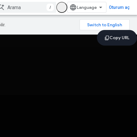
/
Oturum aç
lir.