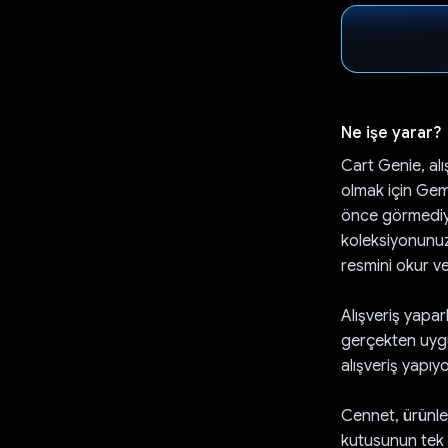
Ne işe yarar?
Cart Genie, al
olmak için Gemi
önce görmediyse
koleksiyonunuzd
resmini okur ve
Alışveriş yapar
gerçekten uygu
alışveriş yapıy
Cennet, ürünler
kutusunun tek 