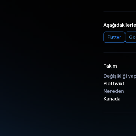
Aşağıdakilerle
Flutter
Goo
Takım
Değişikliği ya
Plottwixt
Nereden
Kanada