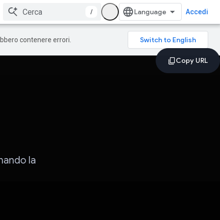
/
Accedi
rebbero contenere errori.
onando la