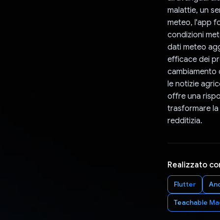
malattie, un se
meteo, l'app fo
condizioni met
dati meteo agg
efficace dei pr
cambiamento cl
le notizie agr
offre una rispo
trasformare la 
redditizia.
Realizzato co
Flutter
An
Teachable Ma