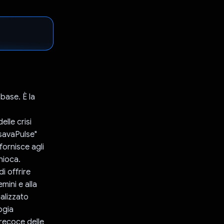
 base. È la
lle crisi
ssavaPulse"
fornisce agli
nioca.
i offrire
mini e alla
alizzato
ogia
precoce delle