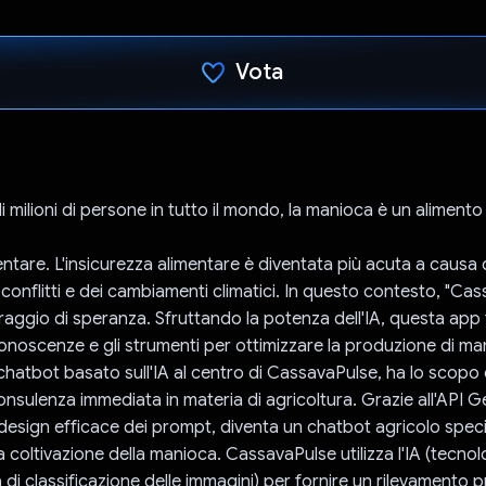
Vota
Ho votato
i milioni di persone in tutto il mondo, la manioca è un alimento
ntare. L'insicurezza alimentare è diventata più acuta a causa de
conflitti e dei cambiamenti climatici. In questo contesto, "Ca
 raggio di speranza. Sfruttando la potenza dell'IA, questa app 
 conoscenze e gli strumenti per ottimizzare la produzione di ma
hatbot basato sull'IA al centro di CassavaPulse, ha lo scopo d
nsulenza immediata in materia di agricoltura. Grazie all'API Ge
design efficace dei prompt, diventa un chatbot agricolo speci
a coltivazione della manioca. CassavaPulse utilizza l'IA (tecnol
 di classificazione delle immagini) per fornire un rilevamento 