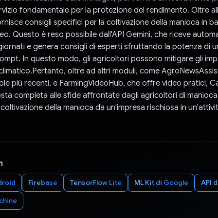
rvizio fondamentale per la protezione del rendimento. Oltre all
rnisce consigli specifici per la coltivazione della manioca in ba
eo. Questo è reso possibile dall'API Gemini, che riceve auto
iornati e genera consigli di esperti sfruttando la potenza di 
ompt. In questo modo, gli agricoltori possono mitigare gli impa
imatico.Pertanto, oltre ad altri moduli, come AgroNewsAssist
icole più recenti, e FarmingVideoHub, che offre video pratici, 
sta completa alle sfide affrontate dagli agricoltori di manioca.
coltivazione della manioca da un'impresa rischiosa in un'attivit
n
droid
Firebase
TensorFlow Lite
ML Kit di Google
API 
chine