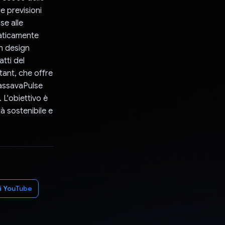
e previsioni
se alle
maticamente
un design
tti del
ant, che offre
CassavaPulse
 L'obiettivo è
à sostenibile e
di YouTube