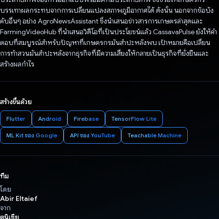
บรรเทาผลกระทบจากการเปลี่ยนแปลงสภาพภูมิอากาศได้ ดังนั้น นอกจากข้อบัง
คับอื่นๆ อย่าง AgroNewsAssistant ซึ่งนำเสนอข่าวสารการเกษตรล่าสุดและ
FarmingVideoHub ที่นำเสนอวิดีโอที่เป็นประโยชน์แล้ว CassavaPulse ยังให้คำ
ตอบที่สมบูรณ์สำหรับปัญหาที่เกษตรกรมันสำปะหลังพบ เป้าหมายคือเปลี่ยน
การทำสวนมันสำปะหลังจากธุรกิจที่มีความเสี่ยงให้กลายเป็นธุรกิจที่ยั่งยืนและ
สร้างผลกำไร
สร้างขึ้นด้วย
Flutter
Android
Firebase
TensorFlow Lite
ML Kit ของ Google
API ของ YouTube
Teachable Machine
ทีม
โดย
Abir Eltaief
จาก
ตูนิเซีย