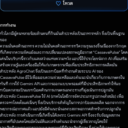
โหวต
โหวตแล้ว
การทำงาน
ทั่วโลกมีผู้คนหลายร้อยล้านคนที่กินมันสำปะหลังเป็นอาหารหลัก ซึ่งเป็นพื้นฐาน
ของ
ความมั่นคงด้านอาหาร ความไม่มั่นคงด้านอาหารทวีความรุนแรงขึ้นเนื่องจากวิกฤต
ที่เกิดจากความขัดแย้งและการเปลี่ยนแปลงสภาพภูมิอากาศ "CassavaPulse" โดด
เด่นในบริบทนี้ราวกับแสงสว่างแห่งความหวัง แอปนี้ใช้ประโยชน์จาก AI เพื่อเสริม
สร้างความรู้และเครื่องมือให้แก่เกษตรกรเพื่อเพิ่มประสิทธิภาพการผลิตมัน
สำปะหลัง AgroChat ซึ่งเป็นแชทบ็อตที่ทำงานด้วยระบบ AI ของ
CassavaPulse มีไว้เพื่อมอบความช่วยเหลือและคำแนะนำเกี่ยวกับการเกษตรใน
ทันที การใช้ Gemini API และการออกแบบพรอมต์ที่มีประสิทธิภาพทำให้แช
ทบ็อตกลายเป็นแชทบ็อตด้านการเกษตรเฉพาะทางที่มุ่งเน้นการปลูกมัน
สำปะหลัง CassavaPulse ใช้ AI (เทคโนโลยีการจัดประเภทรูปภาพล้ำสมัย) เพื่อ
ตรวจหาโรคตั้งแต่เนิ่นๆ ซึ่งเป็นบริการสําคัญในการปกป้องผลผลิต นอกจากการ
พยากรณ์อากาศแล้ว แอปยังมีคำแนะนำเฉพาะสภาพอากาศสำหรับการปลูกมัน
สำปะหลัง การดำเนินการนี้เกิดขึ้นได้เพราะ Gemini API ซึ่งจะรับข้อมูลสภาพ
อากาศที่อัปเดตโดยอัตโนมัติและสร้างคำแนะนำจากผู้เชี่ยวชาญโดยใช้
ประสิทธิภาพของการออกแบบพรอมต์ที่มีประสิทธิภาพ ซึ่งช่วยให้เกษตรกร