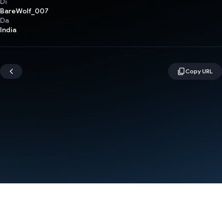
Di
BareWolf_007
Da
India