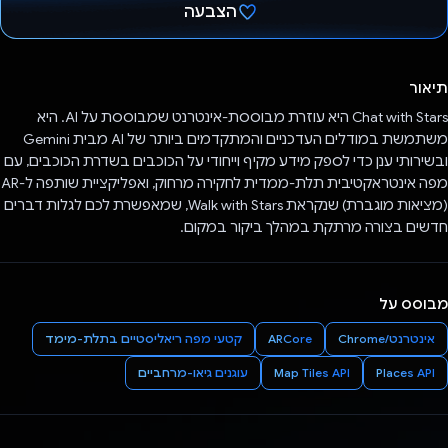
הצבעה
הצבעת!
תיאור
Chat with Stars היא עוזרת מבוססת-אינטרנט שמבוססת על AI. היא
משתמשת במודלים העדכניים והמתקדמים ביותר של AI מבית Gemini
ובשירותי ענן כדי לספק מידע מקיף וייחודי על הכוכבים בשדרת הכוכבים, עם
מפה אינטראקטיבית תלת-ממדית לחקירה מרחוק, ואפליקציית שותפה ל-AR
(מציאות מוגברת) שנקראת Walk with Stars, שמאפשרת לכם לגלות דברים
חדשים בצורה מרתקת במהלך ביקור במקום.
מבוסס על
אינטרנט/Chrome
ARCore
קטעי מפה ריאליסטיים בתלת-מימד
Places API
Map Tiles API
עוגנים גיאו-מרחביים