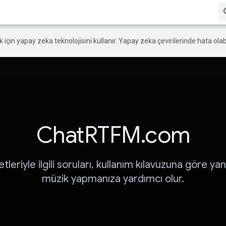
ek için yapay zeka teknolojisini kullanır. Yapay zeka çevirilerinde hata olabi
ChatRTFM.com
tleriyle ilgili soruları, kullanım kılavuzuna göre ya
müzik yapmanıza yardımcı olur.