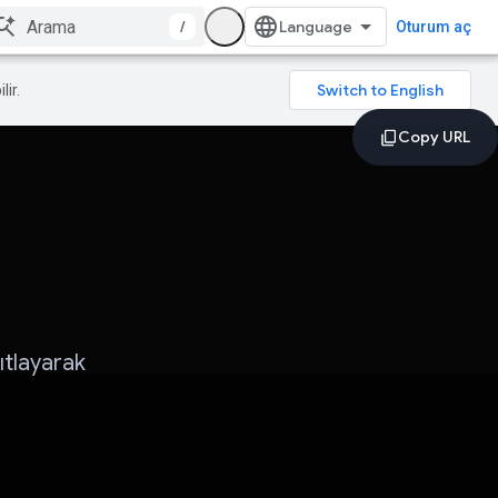
/
Oturum aç
lir.
nıtlayarak