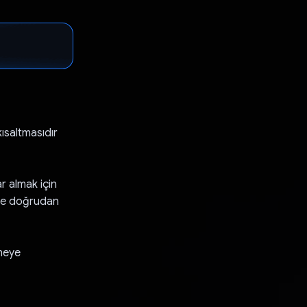
ısaltmasıdır
r almak için
 ve doğrudan
meye