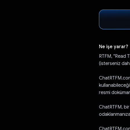
Ne işe yarar?
RTFM, "Read Th
(isterseniz daha
ChatRTFM.com, m
kullanabileceğ
resmi dokümanla
ChatRTFM, bir 
odaklanmanıza 
ChatRTFM.com'