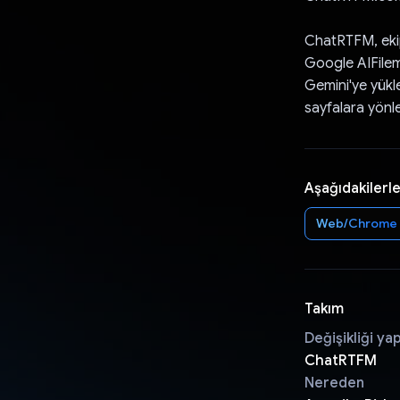
ChatRTFM, ekip
Google AIFilem
Gemini'ye yükle
sayfalara yönle
Aşağıdakilerle
Web/Chrome
Takım
Değişikliği ya
ChatRTFM
Nereden