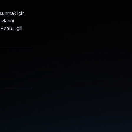
 sunmak için
zlarını
sizi ilgili