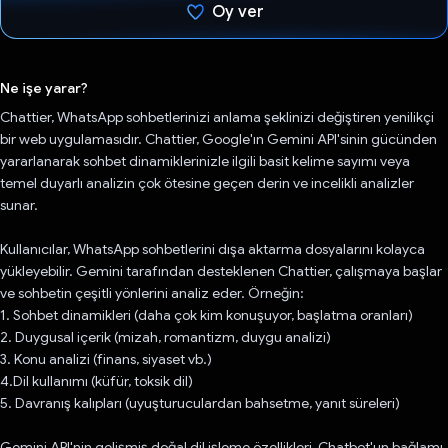
Oy ver
Oy verildi.
Ne işe yarar?
Chattier, WhatsApp sohbetlerinizi anlama şeklinizi değiştiren yenilikçi
bir web uygulamasıdır. Chattier, Google'ın Gemini API'sinin gücünden
yararlanarak sohbet dinamiklerinizle ilgili basit kelime sayımı veya
temel duyarlı analizin çok ötesine geçen derin ve incelikli analizler
sunar.
Kullanıcılar, WhatsApp sohbetlerini dışa aktarma dosyalarını kolayca
yükleyebilir. Gemini tarafından desteklenen Chattier, çalışmaya başlar
ve sohbetin çeşitli yönlerini analiz eder. Örneğin:
1. Sohbet dinamikleri (daha çok kim konuşuyor, başlatma oranları)
2. Duygusal içerik (mizah, romantizm, duygu analizi)
3. Konu analizi (finans, siyaset vb.)
4.Dil kullanımı (küfür, toksik dil)
5. Davranış kalıpları (uyuşturuculardan bahsetme, yanıt süreleri)
Gemini API'nin gelişmiş doğal dil işleme özellikleri, Chatbot'un bağlamı