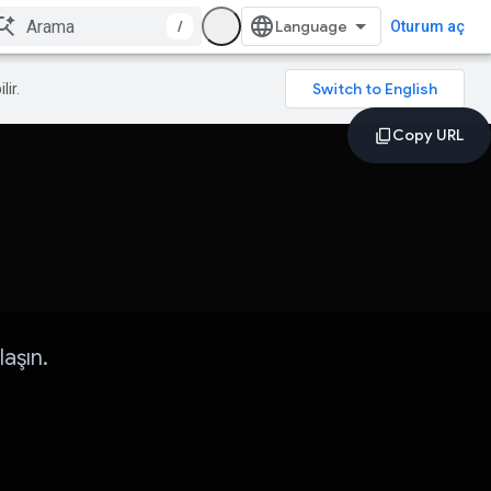
/
Oturum aç
lir.
laşın.