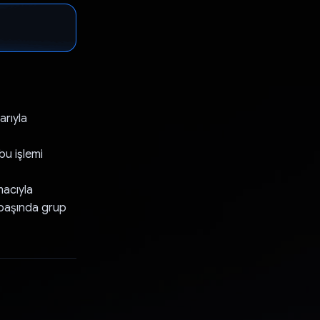
arıyla
bu işlemi
macıyla
n başında grup