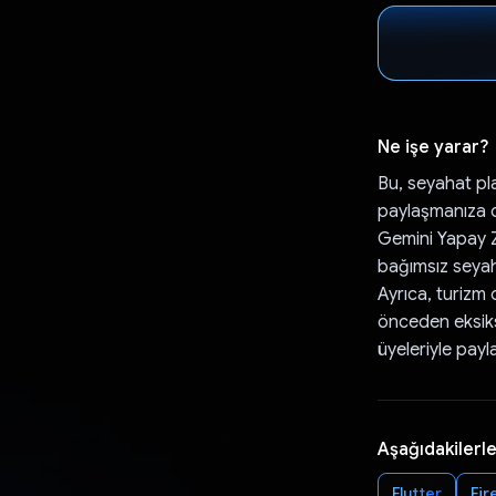
Ne işe yarar?
Bu, seyahat pl
paylaşmanıza o
Gemini Yapay Z
bağımsız seyaha
Ayrıca, turizm 
önceden eksiksi
üyeleriyle payla
Aşağıdakilerle
Flutter
Fir