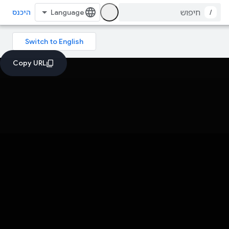
/
היכנס