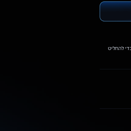
 של הנחיה טבעית בטקסט. מערכת Clickolas תשתמש ב-Gemini API כדי להחליט