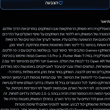
הצבעה
הצבעת!
תיאור
האפליקציה היא משחק הרפתקאות שבו השחקנים בוחרים את הדרך שלהם.
המטרה של המשחק היא ללמד את השחקנים על שינויי האקלים ועל הדרכים
לצמצם את ההשפעה שלהם עליו. אפשר לערוך את הפרטים של הדמויות
הראשיות בסיפור כדי ליצור חוויה מותאמת אישית ומרתקת. לאחר מכן,
השחקן ו-Gemini כותבים יחד סיפור קצר בן שלושה פרקים עם כ-10 חלקים.
האפליקציה בנויה ל-Flutter Web. ב-Gemini 1.5 Pro נעשה שימוש בסכימה
של Open API כדי לבנות את הפלט. Gemini יוצר חלקים מהסיפור יחד עם 2
אפשרויות. הנתונים האלה עוברים עיבוד לאובייקטים באמצעות כמה מודלים,
ומקבלים פורמט להצגה. השחקן בוחר אחת מהן, והיא נשלחת בחזרה ל-
Gemini כדי להמשיך את הסיפור, יחד עם הנחיות נוספות לגבי המשך הסיפור.
הפרויקט מיועד לכל המבוגרים בגיל 18 ומעלה ברחבי העולם שיש להם גישה
לאינטרנט. לפי דוח של האו"ם, אם נמשיך לפעול לפי המדיניות הקיימת, עד
סוף המאה הזו הטמפרטורה תהיה גבוהה ב-2.5 מעלות צלזיוס לפחות. זה
יהיה אסון לכל החיים על פני כדור הארץ. במהלך המשחק מוצגות סדרה של
פעולות שהשחקן יכול לבצע. אפשר להוסיף אותם לרשימת מטרות
שמאוחסנת ב-Firestore כדי להשלים אותן במועד מאוחר יותר. הגדרה ותכנון